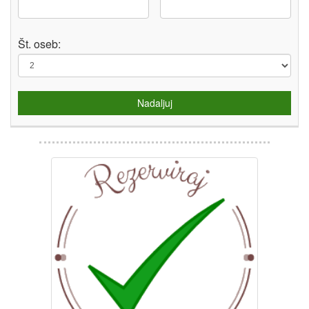
Št. oseb:
Nadaljuj