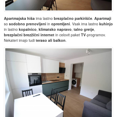
Apartmajska hiša
ima lastno
brezplačno parkirišče
.
Apartmaji
so
sodobno prenovljeni
in
opremljeni
. Vsak ima lastno
kuhinjo
in lastno
kopalnico
,
klimatsko napravo
,
talno gretje
,
brezplačni brezžični internet
in celovit paket
TV
-programov.
Nekateri imajo tudi
teraso ali balkon
.