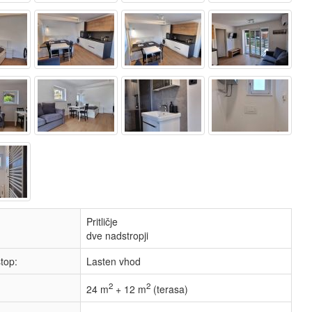
Pritličje
dve nadstropji
top:
Lasten vhod
2
2
24 m
+ 12 m
(terasa)