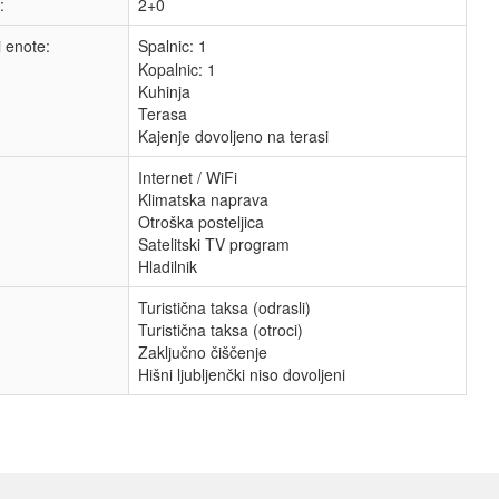
:
2+0
i enote:
Spalnic:
1
Kopalnic: 1
Kuhinja
Terasa
Kajenje dovoljeno na terasi
Internet / WiFi
Klimatska naprava
Otroška posteljica
Satelitski TV program
Hladilnik
Turistična taksa (odrasli)
Turistična taksa (otroci)
Zaključno čiščenje
Hišni ljubljenčki niso dovoljeni